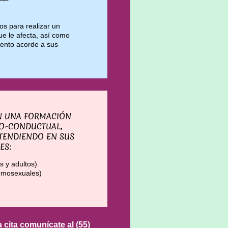
s para realizar un
ue le afecta, así como
iento acorde a sus
ON UNA FORMACIÓN
VO-CONDUCTUAL,
ATENDIENDO EN SUS
ES:
s y adultos)
homosexuales)
cita comunícate al (55)