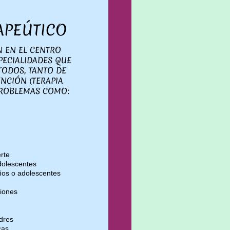
APEÚTICO
N EN EL CENTRO
PECIALIDADES QUE
TODOS, TANTO DE
ENCIÓN (TERAPIA
 PROBLEMAS COMO:
rte
dolescentes
ños o adolescentes
iones
dres
cas